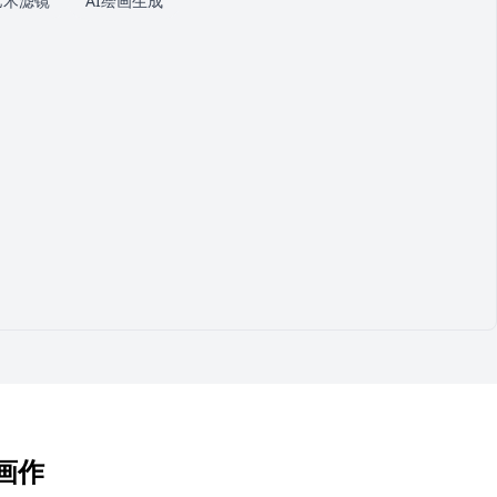
艺术滤镜
AI绘画生成
画作